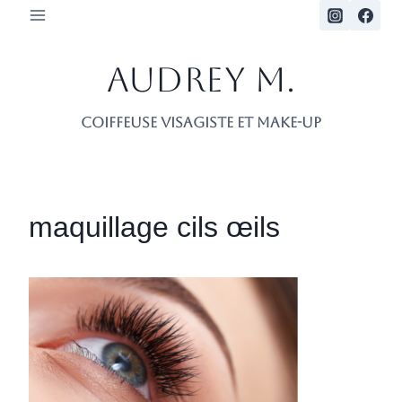
Skip
to
content
Audrey M.
Coiffeuse Visagiste et make-up
maquillage cils œils